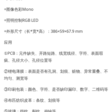
+图像色彩Mono
+照明控制RGB LED
+外形尺寸（长*宽*高）：386×59×67.9 mm
应用
①PCB：元件缺失、开路短路、线宽线径、字符、表面瑕
疵、孔径大小、孔径位置等
②锂电薄膜：表面是否有孔洞、划痕、赃物、异常重叠、不
均匀、测宽等
③印刷包装：颜色、字符、是否缺印漏印、数字、二维码等
④布匹纺织皮革：条纹、划痕等
⑤玻璃：指纹、裂纹、崩缺等