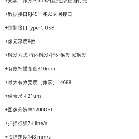
+光源工作方式·CIS内置光源·正面打光
+数据接口RJ45千兆以太网接口
+控制接口Type-C USB
+像元深度8位
+触发方式·行内触发/行外触发·帧触发
+有效扫描宽度310mm
+最大有效宽度（像素）14688
+像素尺寸21um
+图像分辨率1200DPI
+扫描行频7K line/s
+扫描速度148 mm/s