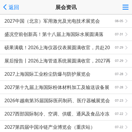
返回
展会资讯
2027中国（北京）军用激光及光电技术展览会
08-05
盛况空前创新高！第十八届上海国际水展圆满落
07-31
幕！
硕果满载！2026上海仪器仪表展圆满收官，共赴20
07-29
27新征程
展后报告丨2026上海管道系统展圆满收官，2027再
07-29
赴新程！
2027上海国际工业粉尘防爆与防护展览会
07-28
2027第十九届上海国际粉体材料加工及输送设备展
07-28
览会
2026年越南第35届国际医药制药、医疗器械展览会
07-23
2027西部国际制冷、空调、供暖、通风及食品冷冻
07-22
加工展览会
2027第四届中国冷链产业博览会（重庆站）
07-22