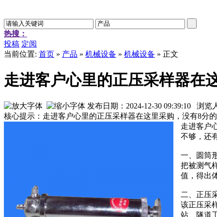
热搜：
投稿
定阅
当前位置:
首页
»
产品
»
机械设备
»
机械设备
» 正文
走进客户心里的正压采样器在
发布日期：2024-12-30 09:39:10 浏
核心提示：走进客户心里的正压采样器在这里采购，没有8分
走进客户
不够，还
一、圆筒
把被测气
值，得出
二、正压
该正压采
站、隧道