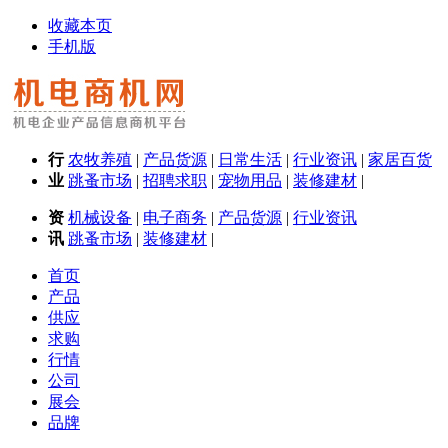
收藏本页
手机版
行
农牧养殖
|
产品货源
|
日常生活
|
行业资讯
|
家居百货
业
跳蚤市场
|
招聘求职
|
宠物用品
|
装修建材
|
资
机械设备
|
电子商务
|
产品货源
|
行业资讯
讯
跳蚤市场
|
装修建材
|
首页
产品
供应
求购
行情
公司
展会
品牌