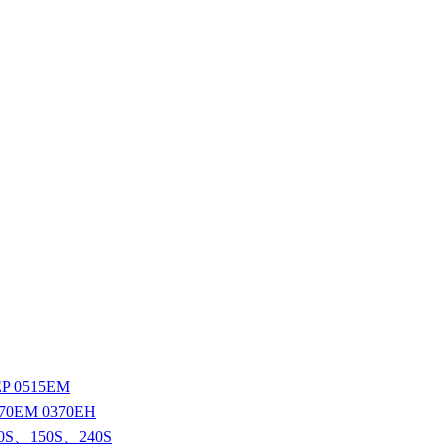
 0515EM
0EM 0370EH
S、150S、240S