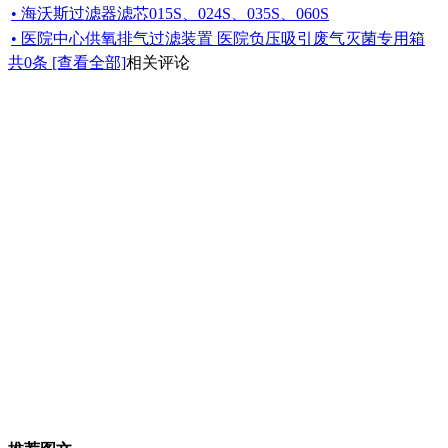
• 海沃斯过滤器滤芯015S、024S、035S、060S
• 医院中心供氧排气过滤装置 医院负压吸引废气灭菌专用箱
共
0
条 [查看全部]
相关评论