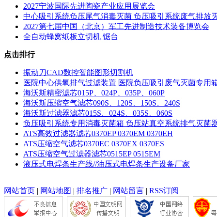
2027宁波国际先进陶瓷产业应用展览会
中心吸引系统负压尾气消毒灭菌 负压吸引系统废气排放
2027第七届中国（北京）军工先进制造技术装备博览会
全自动蜂窝纸板立切机 锯台
点击排行
振动刀CAD数控智能图形切割机
医院中心供氧排气过滤装置 医院负压吸引废气灭菌专用
海沃斯精密滤芯015P、024P、035P、060P
海沃斯压缩空气滤芯090S、120S、150S、240S
海沃斯过滤器滤芯015S、024S、035S、060S
负压吸引系统专用消毒灭菌箱 负压站真空系统排气灭菌
ATS高效过滤器滤芯0370EP 0370EM 0370EH
ATS压缩空气滤芯0370EC 0370EX 0370ES
ATS压缩空气过滤器滤芯0515EP 0515EM
液压式电焊条生产线//油压式电焊条生产设备厂家
网站首页
|
网站地图
|
排名推广
|
网站留言
|
RSS订阅