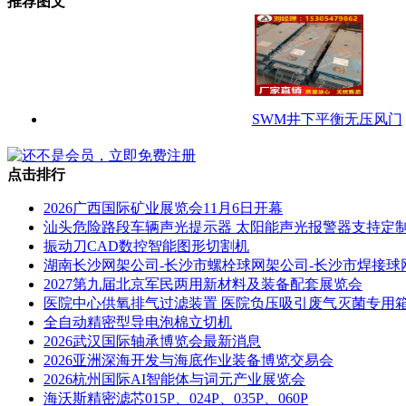
推荐图文
SWM井下平衡无压风门
点击排行
2026广西国际矿业展览会11月6日开幕
汕头危险路段车辆声光提示器 太阳能声光报警器支持定
振动刀CAD数控智能图形切割机
湖南长沙网架公司-长沙市螺栓球网架公司-长沙市焊接球
2027第九届北京军民两用新材料及装备配套展览会
医院中心供氧排气过滤装置 医院负压吸引废气灭菌专用
全自动精密型导电泡棉立切机
2026武汉国际轴承博览会最新消息
2026亚洲深海开发与海底作业装备博览交易会
2026杭州国际AI智能体与词元产业展览会
海沃斯精密滤芯015P、024P、035P、060P