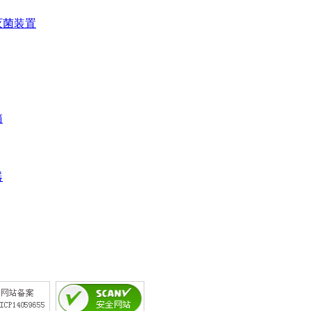
灭菌装置
箱
器