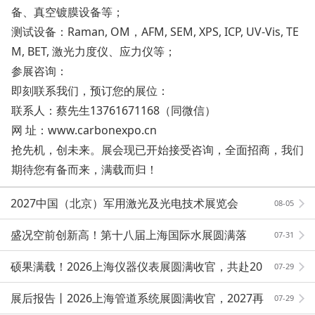
备、真空镀膜设备等；
测试设备：Raman, OM，AFM, SEM, XPS, ICP, UV-Vis, TE
M, BET, 激光力度仪、应力仪等；
参展咨询：
即刻联系我们，预订您的展位：
联系人：蔡先生13761671168（同微信）
网 址：www.carbonexpo.cn
抢先机，创未来。展会现已开始接受咨询，全面招商，我们
期待您有备而来，满载而归！
2027中国（北京）军用激光及光电技术展览会
08-05
盛况空前创新高！第十八届上海国际水展圆满落
07-31
幕！
硕果满载！2026上海仪器仪表展圆满收官，共赴20
07-29
27新征程
展后报告丨2026上海管道系统展圆满收官，2027再
07-29