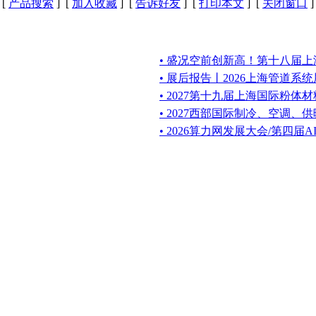
[
产品搜索
] [
加入收藏
] [
告诉好友
] [
打印本文
] [
关闭窗口
]
• 盛况空前创新高！第十八届
• 展后报告丨2026上海管道系
• 2027第十九届上海国际粉
• 2027西部国际制冷、空调
• 2026算力网发展大会/第四