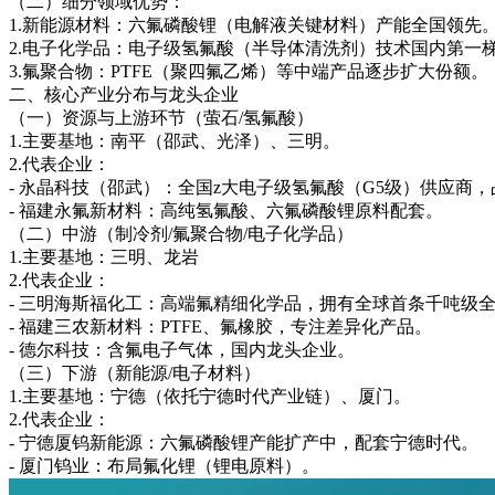
（二）细分领域优势：
1.新能源材料：六氟磷酸锂（电解液关键材料）产能全国领先
2.电子化学品：电子级氢氟酸（半导体清洗剂）技术国内第一
3.氟聚合物：PTFE（聚四氟乙烯）等中端产品逐步扩大份额。
二、核心产业分布与龙头企业
（一）资源与上游环节（萤石/氢氟酸）
1.主要基地：南平（邵武、光泽）、三明。
2.代表企业：
- 永晶科技（邵武）：全国z大电子级氢氟酸（G5级）供应商
- 福建永氟新材料：高纯氢氟酸、六氟磷酸锂原料配套。
（二）中游（制冷剂/氟聚合物/电子化学品）
1.主要基地：三明、龙岩
2.代表企业：
- 三明海斯福化工：高端氟精细化学品，拥有全球首条千吨级
- 福建三农新材料：PTFE、氟橡胶，专注差异化产品。
- 德尔科技：含氟电子气体，国内龙头企业。
（三）下游（新能源/电子材料）
1.主要基地：宁德（依托宁德时代产业链）、厦门。
2.代表企业：
- 宁德厦钨新能源：六氟磷酸锂产能扩产中，配套宁德时代。
- 厦门钨业：布局氟化锂（锂电原料）。