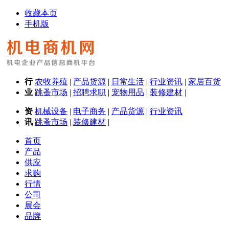
收藏本页
手机版
行
农牧养殖
|
产品货源
|
日常生活
|
行业资讯
|
家居百货
业
跳蚤市场
|
招聘求职
|
宠物用品
|
装修建材
|
资
机械设备
|
电子商务
|
产品货源
|
行业资讯
讯
跳蚤市场
|
装修建材
|
首页
产品
供应
求购
行情
公司
展会
品牌