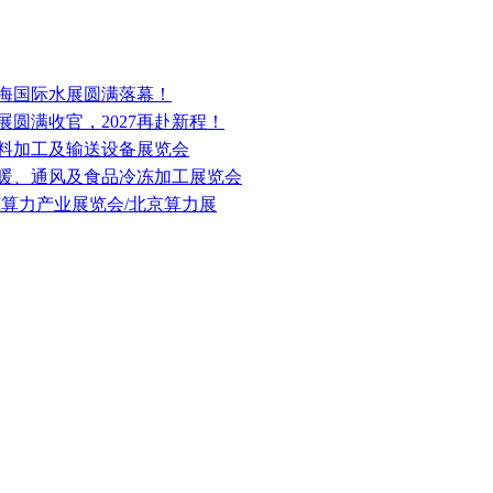
上海国际水展圆满落幕！
统展圆满收官，2027再赴新程！
体材料加工及输送设备展览会
、供暖、通风及食品冷冻加工展览会
届AI算力产业展览会/北京算力展