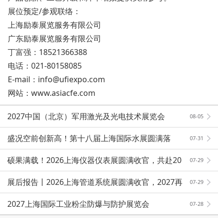
展位预定/参观联络：
上海励泰展览服务有限公司
广东励泰展览服务有限公司
丁富强：18521366388
电话：021-80158085
E-mail：info@ufiexpo.com
网站：www.asiacfe.com
2027中国（北京）军用激光及光电技术展览会
08-05
盛况空前创新高！第十八届上海国际水展圆满落
07-31
幕！
硕果满载！2026上海仪器仪表展圆满收官，共赴20
07-29
27新征程
展后报告丨2026上海管道系统展圆满收官，2027再
07-29
赴新程！
2027上海国际工业粉尘防爆与防护展览会
07-28